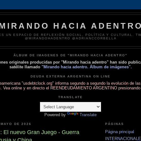
MIRANDO HACIA ADENTR
ES UN ESPACIO DE REFLEXIÓN SOCIAL, POLÍTICA Y CULTURAL. TW
@MIRANDOHADENTRO @ADRIANCCORBELLA
ÁLBUM DE IMAGENES DE "MIRANDO HACIA ADENTRO"
nes originales producidas por "Mirando hacia adentro" han sido publi
satélite llamado
"Mirando hacia adentro. Álbum de imágenes".
DEUDA EXTERNA ARGENTINA ON LINE
teamericana "usdebtclock.org" informa segundo a segundo la evolución de las
s. Vea online y en directo el REENDEUDAMIENTO ARGENTINO presionand
TRANSLATE
Powered by
Translate
 MAYO DE 2026
PÁGINAS
c: El nuevo Gran Juego - Guerra
Página principal
INTERNACIONAL
Rusia y China