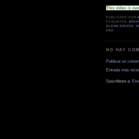
This video is ow
PUBLICADO POR
ETIQUETAS:
BRIA
GLENN DIESEN
,
H
USA
NO HAY CO
Publicar un comen
Entrada más recie
Suscribirse a:
Env