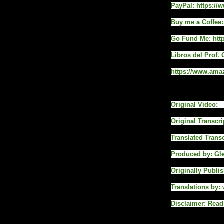
PayPal: https:/
Buy me a Coffee
Go Fund Me: htt
Libros del Prof.
https://www.amaz
Original Video: 
Original Transcri
Translated Transc
Produced by: Gl
Originally Publi
Translations by:
Disclaimer: Read 