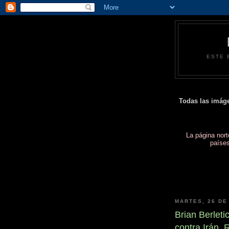
ESTE 
Todas las imáge
La página nor
paíse
MARTES, 26 DE
Brian Berleti
contra Irán, 