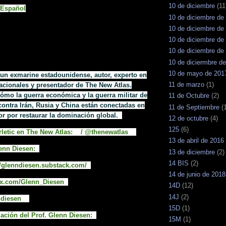
10 de diciembre
(11
 Español
10 de diciembre de
10 de diciembre de
10 de diciembre de
10 de diciembre de
10 de diciermbre d
10 de mayo de 201
s un exmarine estadounidense, autor, experto en
11 de marzo
(1)
nacionales y presentador de The New Atlas.
cómo la guerra económica y la guerra militar de
11 de Octubre
(2)
ontra Irán, Rusia y China están conectadas en
11 de Septiembre
(
r por restaurar la dominación global.
12 de octubre
(4)
125
(6)
erletic en The New Atlas: / @thenewatlas
13 de abril de 2016
lenn Diesen:
13 de diciembre
(2)
14 BIS
(2)
://glenndiesen.substack.com/
14 de junio de 2018
://x.com/Glenn_Diesen
14D
(12)
14J
(2)
nndiesen
15D
(1)
gación del Prof. Glenn Diesen:
15M
(1)