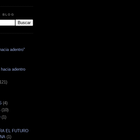
E BLOG
hacia adentro"
 hacia adentro
121)
5
(4)
5
(10)
0
(1)
RA EL FUTURO
INA
(1)